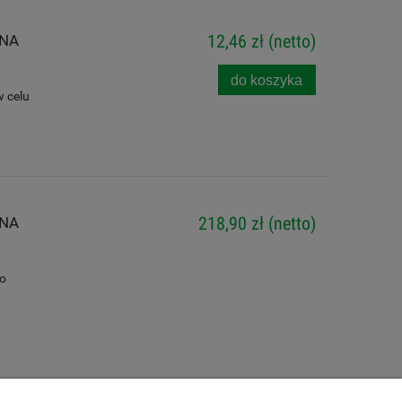
TNA
12,46 zł
(netto)
do koszyka
 celu
TNA
218,90 zł
(netto)
go