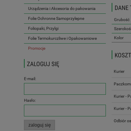
DANE 
Urządzenia i Akcesoria do pakowania
Folie Ochronne Samoprzylepne
Grubość
Foliopaki, Przylgi
Szerokoś
Kolor
Folie Termokurczliwe i Opakowaniowe
Promocje
KOSZ
ZALOGUJ SIĘ
Kurier
E-mail:
Paczkoma
Kurier - P
Hasło:
Kurier - P
Odbiór os
zaloguj się