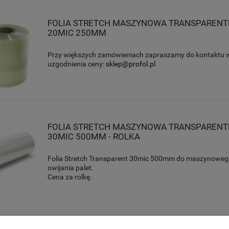
FOLIA STRETCH MASZYNOWA TRANSPAREN
20MIC 250MM
Przy większych zamówieniach zapraszamy do kontaktu w
uzgodnienia ceny:
sklep@profol.pl
FOLIA STRETCH MASZYNOWA TRANSPAREN
30MIC 500MM - ROLKA
Folia Stretch Transparent 30mic 500mm do maszynowe
owijania palet.
Cena za rolkę.