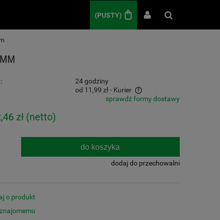
(PUSTY)
mm
0MM
:
24 godziny
od 11,99 zł
- Kurier
sprawdź formy dostawy
Cena nie zawiera ewentualnych kosztów
,46 zł
(netto)
płatności
do koszyka
dodaj do przechowalni
aj o produkt
 znajomemu