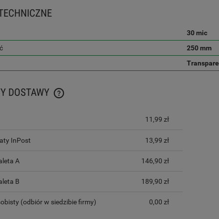
TECHNICZNE
30 mic
ć
250 mm
Transpare
TY DOSTAWY
CENA NIE ZAWIERA EWENTUALNYCH KOSZTÓW
11,99 zł
PŁATNOŚCI
ty InPost
13,99 zł
aleta A
146,90 zł
aleta B
189,90 zł
obisty
(odbiór w siedzibie firmy)
0,00 zł