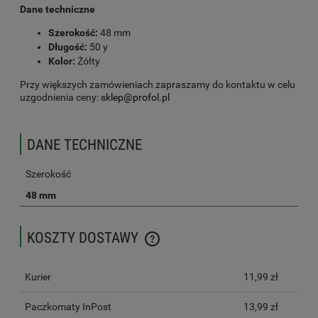
Dane techniczne
Szerokość:
48 mm
Długość:
50 y
Kolor:
Żółty
Przy większych zamówieniach zapraszamy do kontaktu w celu
uzgodnienia ceny:
sklep@profol.pl
DANE TECHNICZNE
Szerokość
48 mm
KOSZTY DOSTAWY
CENA NIE ZAWIERA EWENTUALNYCH KOSZTÓW PŁATNOŚCI
Kurier
11,99 zł
Paczkomaty InPost
13,99 zł