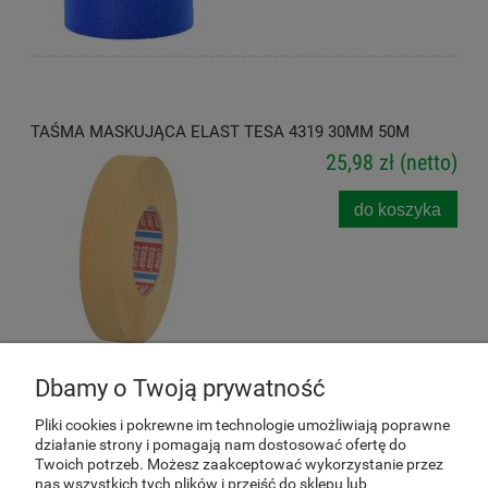
TAŚMA MASKUJĄCA ELAST TESA 4319 30MM 50M
25,98 zł
(netto)
do koszyka
Dbamy o Twoją prywatność
Pliki cookies i pokrewne im technologie umożliwiają poprawne
działanie strony i pomagają nam dostosować ofertę do
Twoich potrzeb. Możesz zaakceptować wykorzystanie przez
POMOC
nas wszystkich tych plików i przejść do sklepu lub